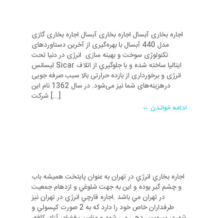
اجاره بخاری آبسال اجاره بخاری آبسال اجاره ﺑﺨﺎری گازی
مدل 440 آبسال با بهره‌گيری از آخرين دستاوردهای
تكنولوژی سوخت و بهينه سازی انرژی در دنيا تحت
ليسانس Sicar ايتاليا ساخته شده و با جلوگيري از اتلاف
انرژی و برخورداری از بازده حرارتی بالا سبب صرفه جويی
درهزينه‌های شما نيز می‌شود. در سال 1362 نام این
شرکت [...]
ادامه خواندن ←
اجاره بخاري انرژي در تهران به عنوان پايتخت هميشه باب
و چشم گير بوده و اين به جهت شلوغي و ازدهام جمعيت
در تهران مي باشد .اجاره قارچي انرژي در تهران نيز
طرفداران خاص خود را دارد که به 2 صورت کپسولي و