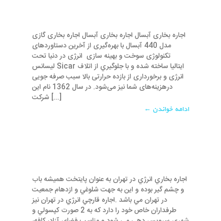
اجاره بخاری آبسال اجاره بخاری آبسال اجاره ﺑﺨﺎری گازی
مدل 440 آبسال با بهره‌گيری از آخرين دستاوردهای
تكنولوژی سوخت و بهينه سازی انرژی در دنيا تحت
ليسانس Sicar ايتاليا ساخته شده و با جلوگيري از اتلاف
انرژی و برخورداری از بازده حرارتی بالا سبب صرفه جويی
درهزينه‌های شما نيز می‌شود. در سال 1362 نام این
شرکت [...]
ادامه خواندن ←
اجاره بخاري انرژي در تهران به عنوان پايتخت هميشه باب
و چشم گير بوده و اين به جهت شلوغي و ازدهام جمعيت
در تهران مي باشد .اجاره قارچي انرژي در تهران نيز
طرفداران خاص خود را دارد که به 2 صورت کپسولي و