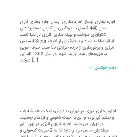
اجاره بخاری آبسال اجاره بخاری آبسال اجاره ﺑﺨﺎری گازی
مدل 440 آبسال با بهره‌گيری از آخرين دستاوردهای
تكنولوژی سوخت و بهينه سازی انرژی در دنيا تحت
ليسانس Sicar ايتاليا ساخته شده و با جلوگيري از اتلاف
انرژی و برخورداری از بازده حرارتی بالا سبب صرفه جويی
درهزينه‌های شما نيز می‌شود. در سال 1362 نام این
شرکت [...]
ادامه خواندن ←
اجاره بخاري انرژي در تهران به عنوان پايتخت هميشه باب
و چشم گير بوده و اين به جهت شلوغي و ازدهام جمعيت
در تهران مي باشد .اجاره قارچي انرژي در تهران نيز
طرفداران خاص خود را دارد که به 2 صورت کپسولي و